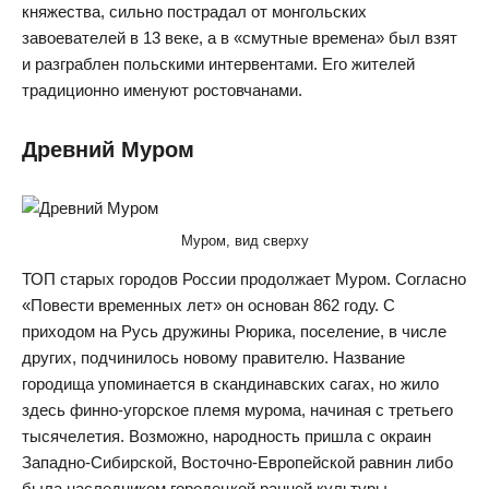
княжества, сильно пострадал от монгольских
завоевателей в 13 веке, а в «смутные времена» был взят
и разграблен польскими интервентами. Его жителей
традиционно именуют ростовчанами.
Древний Муром
Муром, вид сверху
ТОП старых городов России продолжает Муром. Согласно
«Повести временных лет» он основан 862 году. С
приходом на Русь дружины Рюрика, поселение, в числе
других, подчинилось новому правителю. Название
городища упоминается в скандинавских сагах, но жило
здесь финно-угорское племя мурома, начиная с третьего
тысячелетия. Возможно, народность пришла с окраин
Западно-Сибирской, Восточно-Европейской равнин либо
была наследником городецкой ранней культуры.