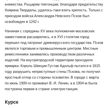
княжества. Рыцарям тевтонцам, благодаря предательству
боярина Твердилы, удалось-таки взять крепость. Только с
приходом войска Александра Невского Псков был
освобожден в 1242 г.
Начиная с середины XV века полномочия московских
наместников расширялись, и в XVI столетии город
перешел под патронат древнерусского государства. Псков
являлся торговым и промышленным центром. Местные
ремесленники занимались производством различных
изделий. На внутригородской территории проходили
ярмарки. Король Швеции Густав Адольф пытался в 1615
году разрушить неприступные стены Пскова, но получил
яростный отпор со стороны псковитян. В городе с марта
по июнь 1900-го проживал В. И. Ленин, а в 1904-м была
построена первая в стране электростанция.
Курск