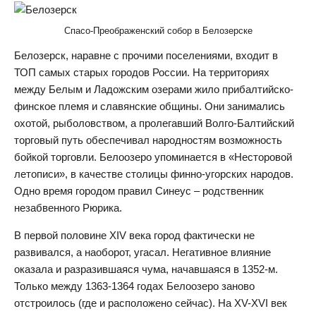
Спасо-Преображенский собор в Белозерске
Белозерск, наравне с прочими поселениями, входит в
ТОП самых старых городов России. На территориях
между Белым и Ладожским озерами жило прибалтийско-
финское племя и славянские общины. Они занимались
охотой, рыболовством, а пролегавший Волго-Балтийский
торговый путь обеспечивал народностям возможность
бойкой торговли. Белоозеро упоминается в «Несторовой
летописи», в качестве столицы финно-угорских народов.
Одно время городом правил Синеус – родственник
незабвенного Рюрика.
В первой половине XIV века город фактически не
развивался, а наоборот, угасал. Негативное влияние
оказала и разразившаяся чума, начавшаяся в 1352-м.
Только между 1363-1364 годах Белоозеро заново
отстроилось (где и расположено сейчас). На XV-XVI век