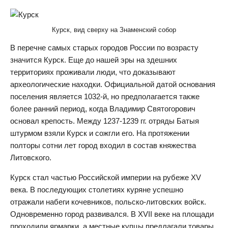
Курск, вид сверху на Знаменский собор
В перечне самых старых городов России по возрасту
значится Курск. Еще до нашей эры на здешних
территориях проживали люди, что доказывают
археологические находки. Официальной датой основания
поселения является 1032-й, но предполагается также
более ранний период, когда Владимир Святогорович
основал крепость. Между 1237-1239 гг. отряды Батыя
штурмом взяли Курск и сожгли его. На протяжении
полторы сотни лет город входил в состав княжества
Литовского.
Курск стал частью Российской империи на рубеже XV
века. В последующих столетиях куряне успешно
отражали набеги кочевников, польско-литовских войск.
Одновременно город развивался. В XVII веке на площади
проходили ярмарки, а местные купцы предлагали товары