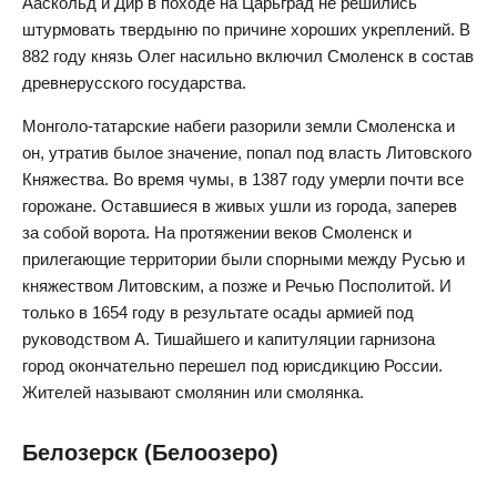
Ааскольд и Дир в походе на Царьград не решились
штурмовать твердыню по причине хороших укреплений. В
882 году князь Олег насильно включил Смоленск в состав
древнерусского государства.
Монголо-татарские набеги разорили земли Смоленска и
он, утратив былое значение, попал под власть Литовского
Княжества. Во время чумы, в 1387 году умерли почти все
горожане. Оставшиеся в живых ушли из города, заперев
за собой ворота. На протяжении веков Смоленск и
прилегающие территории были спорными между Русью и
княжеством Литовским, а позже и Речью Посполитой. И
только в 1654 году в результате осады армией под
руководством А. Тишайшего и капитуляции гарнизона
город окончательно перешел под юрисдикцию России.
Жителей называют смолянин или смолянка.
Белозерск (Белоозеро)