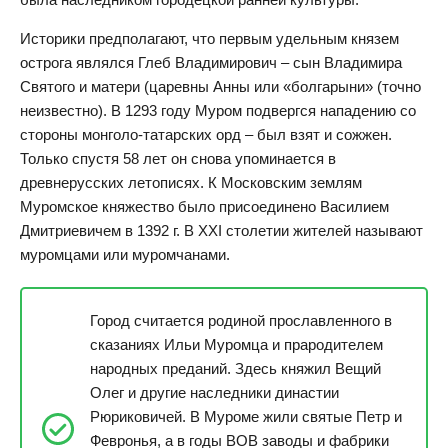
Историки предполагают, что первым удельным князем
острога являлся Глеб Владимирович – сын Владимира
Святого и матери (царевны Анны или «болгарыни» (точно
неизвестно). В 1293 году Муром подвергся нападению со
стороны монголо-татарских орд – был взят и сожжен.
Только спустя 58 лет он снова упоминается в
древнерусских летописях. К Московским землям
Муромское княжество было присоединено Василием
Дмитриевичем в 1392 г. В XXI столетии жителей называют
муромцами или муромчанами.
Город считается родиной прославленного в
сказаниях Ильи Муромца и прародителем
народных преданий. Здесь княжил Вещий
Олег и другие наследники династии
Рюриковичей. В Муроме жили святые Петр и
Февронья, а в годы ВОВ заводы и фабрики