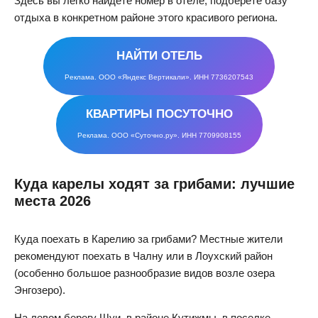
Здесь вы легко найдете номер в отеле, подберете базу
отдыха в конкретном районе этого красивого региона.
НАЙТИ ОТЕЛЬ
Реклама. ООО «Яндекс Вертикали». ИНН 7736207543
КВАРТИРЫ
ПОСУТОЧНО
Реклама. ООО «Суточно.ру». ИНН 7709908155
Куда карелы ходят за грибами: лучшие
места 2026
Куда поехать в Карелию за грибами? Местные жители
рекомендуют поехать в Чалну или в Лоухский район
(особенно большое разнообразие видов возле озера
Энгозеро).
На левом берегу Шуи, в районе Кутижмы, в поселке