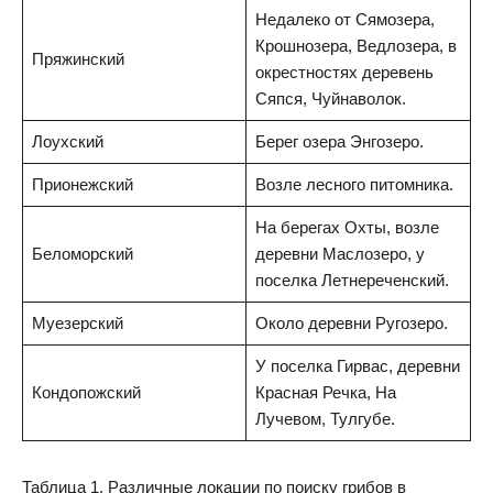
Недалеко от Сямозера,
Крошнозера, Ведлозера, в
Пряжинский
окрестностях деревень
Сяпся, Чуйнаволок.
Лоухский
Берег озера Энгозеро.
Прионежский
Возле лесного питомника.
На берегах Охты, возле
Беломорский
деревни Маслозеро, у
поселка Летнереченский.
Муезерский
Около деревни Ругозеро.
У поселка Гирвас, деревни
Кондопожский
Красная Речка, На
Лучевом, Тулгубе.
Таблица 1. Различные локации по поиску грибов в