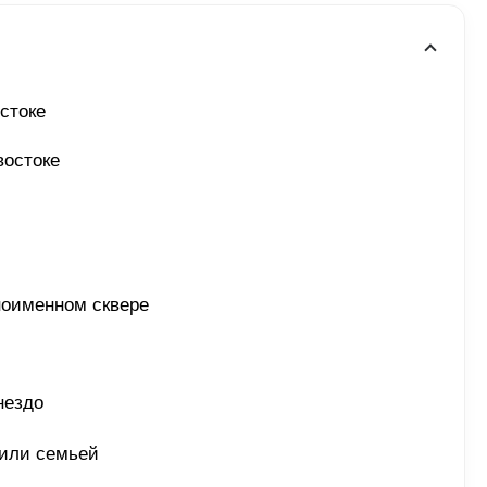
стоке
востоке
ноименном сквере
нездо 
 или семьей 