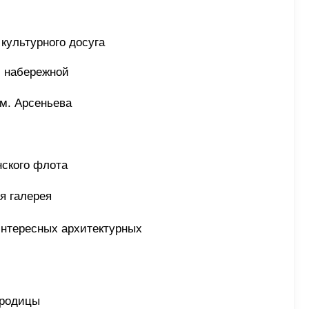
 культурного досуга
й набережной 
м. Арсеньева
ского флота 
я галерея
интересных архитектурных 
ородицы 