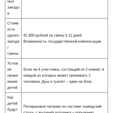
ных
заездо
в
Стоим
ость
одного
81 800 рублей за смену в 11 дней.
заезда
Возможность государственной компенсации.
/
смены
Услов
ия
Блок на 4 участника, состоящий из 2 комнат, в
прожи
каждой из которых может проживать 2
вания
человека. Душ и туалет – один на блок.
детей
Как
детей
Пятиразовое питание по системе «шведский
будут
стол», с выдачей полдника – порционно.