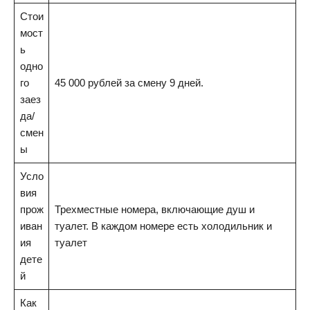
Стои
мост
ь
одно
го
45 000 рублей за смену 9 дней.
заез
да/
смен
ы
Усло
вия
прож
Трехместные номера, включающие душ и
иван
туалет. В каждом номере есть холодильник и
ия
туалет
дете
й
Как