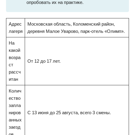
опробовать их на практике.
Адрес
Московская область, Коломенский район,
лагеря
деревня Малое Уварово, парк-отель «Олимп».
На
какой
возра
От 12 до 17 лет.
ст
рассч
итан
Колич
ество
запла
ниров
С 13 июня до 25 августа, всего 3 смены.
анных
заезд
ов