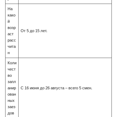
На
како
й
возр
От 5 до 15 лет.
аст
расс
чита
н
Коли
чест
во
запл
анир
С 16 июня до 26 августа – всего 5 смен.
ован
ных
заез
дов