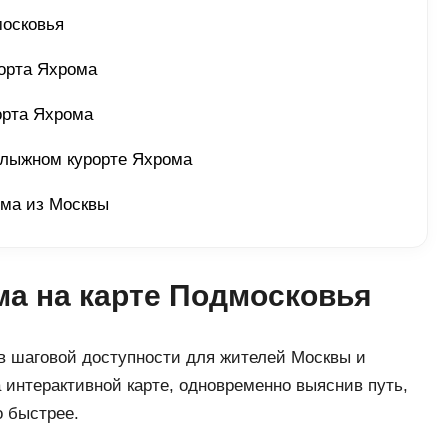
осковья 
орта Яхрома 
орта Яхрома 
нолыжном курорте Яхрома 
ома из Москвы 
а на карте Подмосковья
в шаговой доступности для жителей Москвы и
 интерактивной карте, одновременно выяснив путь,
о быстрее.