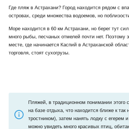
Где пляж в Астрахани? Город находится рядом с вп
островах, среди множества водоемов, но поблизост
Море находится в 60 км Астрахани, но берег тут си
много рыбы, песчаных отмелей почти нет. Поэтому 
месте, где начинается Каспий в Астраханской облас
торговля, стоят сухогрузы.
Пляжей, в традиционном понимании этого с
на базе отдыха, что находится ближе к та
тростником), затем нанять лодку с егерем 
можно увидеть много красивых птиц, обит