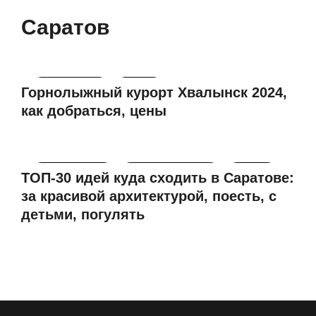
Саратов
Горнолыжное
Россия
Горнолыжный курорт Хвалынск 2024,
как добраться, цены
Архитектурное
Гастрономическое
Детское
ТОП-30 идей куда сходить в Саратове:
Культурное
Россия
за красивой архитектурой, поесть, с
детьми, погулять
2