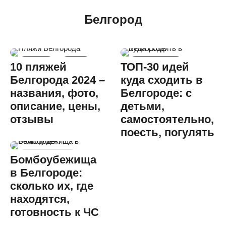
Белгород
Пляжное
Россия
Архитектурное
10 пляжей
ТОП-30 идей
Белгорода 2024 –
куда сходить в
Гастрономическое
названия, фото,
Белгороде: с
Детское
описание, цены,
детьми,
Культурное
отзывы
самостоятельно,
Россия
поесть, погулять
Познавательное
Бомбоубежища
в Белгороде:
Россия
сколько их, где
1
находятся,
готовность к ЧС